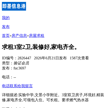
我的
发布
首页
»
房产信息
»
房屋求租
求租3室2卫,装修好,家电齐全。
ID编号：2826447 2026年6月21日发布 1587次查看
类型：
验证会员
发布：fuc3697
电话：
--
电话联系
给我留言
详细描述:实验中学,文景小学附近。3室双卫房子,环境好,精装
修,家电齐全,可领包入住。可长租。要求燃气热水器