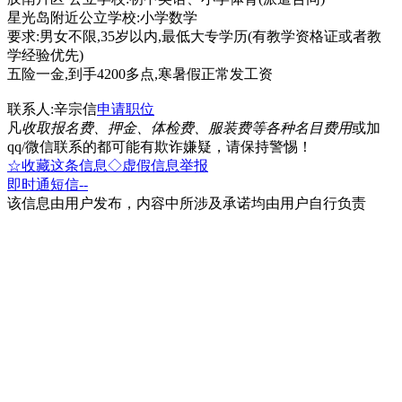
星光岛附近公立学校:小学数学
要求:男女不限,35岁以内,最低大专学历(有教学资格证或者教
学经验优先)
五险一金,到手4200多点,寒暑假正常发工资
联系人:辛宗信
申请职位
凡
收取报名费、押金、体检费、服装费等各种名目费用
或加
qq/微信联系的都可能有欺诈嫌疑，请保持警惕！
☆收藏这条信息
◇虚假信息举报
即时通
短信
--
该信息由用户发布，内容中所涉及承诺均由用户自行负责