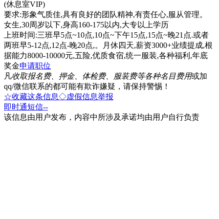
(休息室VIP)
要求:形象气质佳,具有良好的团队精神,有责任心,服从管理。
女生,30周岁以下,身高160-175以内,大专以上学历
上班时间:三班早5点~10点,10点~下午15点,15点~晚21点.或者
两班早5-12点,12点-晚20点,。月休四天,薪资3000+业绩提成,根
据能力8000-10000元,五险,优质食宿,统一服装,各种福利,年底
奖金
申请职位
凡
收取报名费、押金、体检费、服装费等各种名目费用
或加
qq/微信联系的都可能有欺诈嫌疑，请保持警惕！
☆收藏这条信息
◇虚假信息举报
即时通
短信
--
该信息由用户发布，内容中所涉及承诺均由用户自行负责