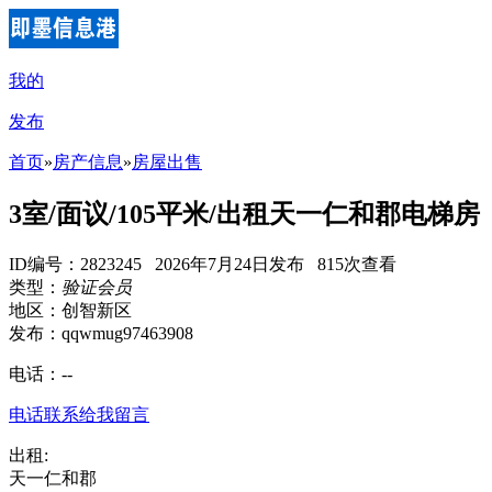
我的
发布
首页
»
房产信息
»
房屋出售
3室/面议/105平米/出租天一仁和郡电梯房
ID编号：2823245 2026年7月24日发布 815次查看
类型：
验证会员
地区：创智新区
发布：qqwmug97463908
电话：
--
电话联系
给我留言
出租:
天一仁和郡