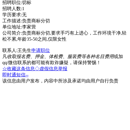
招聘职位:切标
招聘人数:1
学历要求:无
工作描述:负责商标分切
单位地址:李家营
公司简介:负责商标分切,要求手巧有上进心，工作环境干净,轻
松不累,年龄35-50之间,仅限女性
联系人:王先生
申请职位
凡
收取报名费、押金、体检费、服装费等各种名目费用
或加
qq/微信联系的都可能有欺诈嫌疑，请保持警惕！
☆收藏这条信息
◇虚假信息举报
即时通
短信
--
该信息由用户发布，内容中所涉及承诺均由用户自行负责