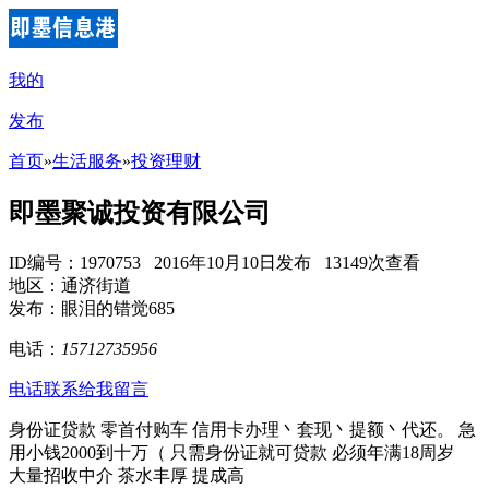
我的
发布
首页
»
生活服务
»
投资理财
即墨聚诚投资有限公司
ID编号：1970753 2016年10月10日发布 13149次查看
地区：通济街道
发布：眼泪的错觉685
电话：
15712735956
电话联系
给我留言
身份证贷款 零首付购车 信用卡办理丶套现丶提额丶代还。 急
用小钱2000到十万（ 只需身份证就可贷款 必须年满18周岁
大量招收中介 茶水丰厚 提成高