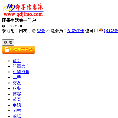
即墨生活第一门户
qdjimo.com
欢迎您：网友，请
登录
不是会员？
免费注册
也可用
QQ登
首页
即墨房产
即墨招聘
二手
交友
服务
博客
黄页
乡镇
团购
论坛