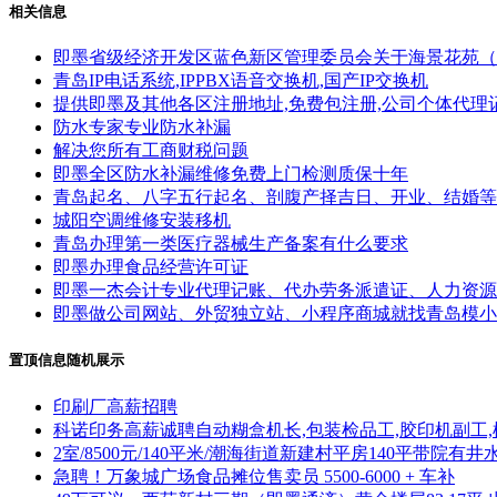
相关信息
即墨省级经济开发区蓝色新区管理委员会关于海景花苑（
青岛IP电话系统,IPPBX语音交换机,国产IP交换机
提供即墨及其他各区注册地址,免费包注册,公司个体代理
防水专家专业防水补漏
解决您所有工商财税问题
即墨全区防水补漏维修免费上门检测质保十年
青岛起名、八字五行起名、剖腹产择吉日、开业、结婚等
城阳空调维修安装移机
青岛办理第一类医疗器械生产备案有什么要求
即墨办理食品经营许可证
即墨一杰会计专业代理记账、代办劳务派遣证、人力资源
即墨做公司网站、外贸独立站、小程序商城就找青岛模小
置顶信息随机展示
印刷厂高薪招聘
科诺印务高薪诚聘自动糊盒机长,包装检品工,胶印机副工,
2室/8500元/140平米/潮海街道新建村平房140平带院有井
急聘！万象城广场食品摊位售卖员 5500-6000 + 车补