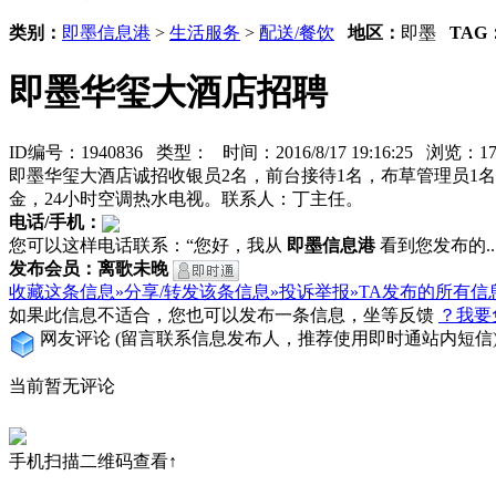
类别：
即墨信息港
>
生活服务
>
配送/餐饮
地区：
即墨
TAG
即墨华玺大酒店招聘
ID编号：1940836 类型：
时间：2016/8/17 19:16:25 浏览：
即墨华玺大酒店诚招收银员2名，前台接待1名，布草管理员1
金，24小时空调热水电视。联系人：丁主任。
电话/手机：
您可以这样电话联系：“您好，我从
即墨信息港
看到您发布的...
发布会员：离歌未晚
收藏这条信息»
分享/转发该条信息»
投诉举报»
TA发布的所有信
如果此信息不适合，您也可以发布一条信息，坐等反馈
？我要
网友评论
(留言联系信息发布人，推荐使用即时通站内短信
当前暂无评论
手机扫描二维码查看↑