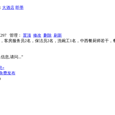
：
大酒店
即墨
17297 管理：
置顶
修改
删除
刷新
名，客房服务员2名，保洁员2名，洗碗工1名，中西餐厨师若干
信息,请问...”
息»
免费发布
)