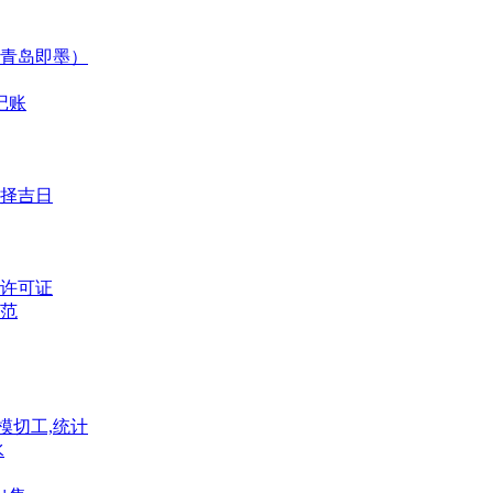
青岛即墨）
记账
择吉日
许可证
范
模切工,统计
水