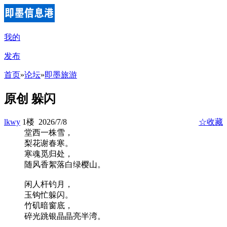
我的
发布
首页
»
论坛
»
即墨旅游
原创 躲闪
lkwy
1楼 2026/7/8
☆收藏
堂西一株雪，
梨花谢春寒。
寒魂觅归处，
随风香絮落白绿樱山。
闲人杆钓月，
玉钩忙躲闪。
竹矶暗窗底，
碎光跳银晶晶亮半湾。