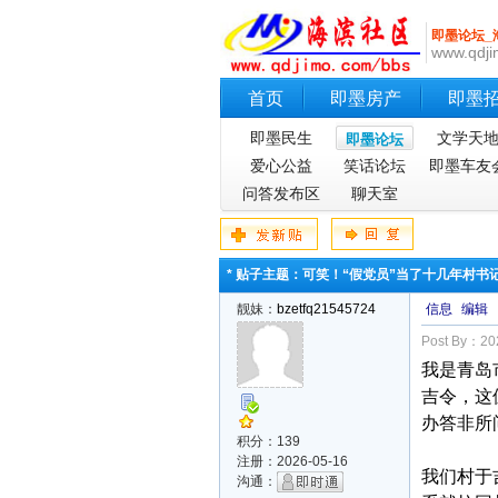
即墨论坛_
www.qdji
首页
即墨房产
即墨
即墨民生
文学天
即墨论坛
爱心公益
笑话论坛
即墨车友
问答发布区
聊天室
* 贴子主题：可笑！“假党员”当了十几年村
靓妹：
bzetfq21545724
信息
编辑
Post By：202
我是青岛
吉令，这
办答非所
积分：139
注册：2026-05-16
我们村于
沟通：