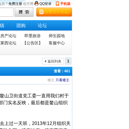
会员？
免费注册
也可用
QQ登录
手机版
镇
团购
论坛
房产论坛
即墨旅游
师生园地
莱西论坛
【公告区】
客服中心
1
返回列表
查看：461
楼主
只看楼主
今鳌山卫街道党工委一直用我们村于
部门实名反映，最后都是鳌山组织
上过一天班，2013年12月组织关