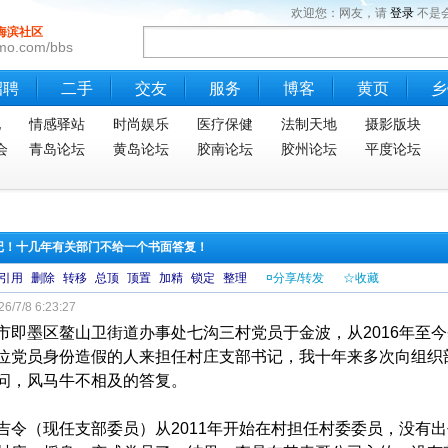
欢迎您：网友，请
登录
不是
海滨社区
mo.com/bbs
招聘
二手
交友
服务
博客
黄页
乡
地
情感驿站
时尚娱乐
医疗保健
法制天地
摄影版块
会
青岛论坛
黄岛论坛
胶南论坛
胶州论坛
平度论坛
书记！十几年有关部门不给一个书面答复！
引用
删除
转移
总顶
顶置
加精
锁定
整理
¤分享/转发
☆收藏
6/7/8 6:23:27
市即墨区鳌山卫街道办事处七沟三村党员于金波，从2016年至
位党员身份造假的人来担任村庄支部书记，我十年来多次向组织
问，风马牛不相及的答复。
吉令（现任支部委员）从2011年开始在村担任村委委员，没有出去