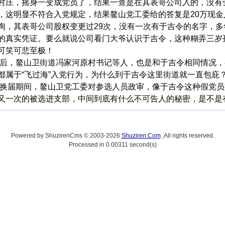
村庄，摇身一变成党员了，结果一查是在其表哥公司入的，没有
，这明显不符合入党规定，结果鳌山党工委给的答复是20万现金
询，其表哥公司股权变更过29次，没有一次有于吉令的名字，
的真实凭证。要么就说公司看门大爷认识于吉令，这种糊弄三岁
可笑可悲至极！
年前后，鳌山卫街道冯家河原村书记等人，也是和于吉令相同情况
都属于“飞过海”入党行为，为什么到于吉令这里街道就一直包庇
年换届期间，鳌山卫党工委对参选人员政审，像于吉令这种假党
又一次的被选进支部，中间到底有什么不可告人的秘密，是不是
Powered by ShuzirenCms © 2003-2026
Shuziren.Com
,All rights reserved.
Processed in 0.00311 second(s)