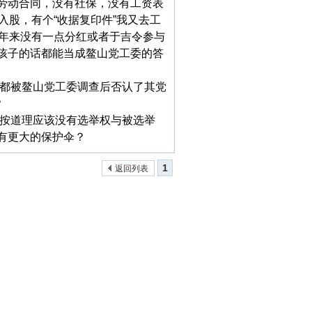
劳动合同，没有社保，没有工资表
入股，有个“收据复印件”我又去工
多年来没有一点分红或者于吉令参与
孩子的话都能当成鳌山党工委的答
，都被鳌山党工委调查后否认了其党
？
员按道理应该没有选举权与被选举
有更大的保护伞？
1
返回列表