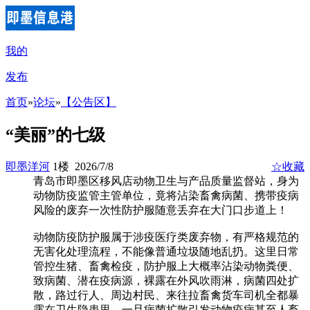
我的
发布
首页
»
论坛
»
【公告区】
“美丽”的七级
即墨洋河
1楼 2026/7/8
☆收藏
青岛市即墨区移风店动物卫生与产品质量监督站，身为
动物防疫监管主管单位，竟将沾染畜禽病菌、携带疫病
风险的废弃一次性防护服随意丢弃在大门口步道上！
动物防疫防护服属于涉疫医疗类废弃物，有严格规范的
无害化处理流程，不能像普通垃圾随地乱扔。这里日常
管控生猪、畜禽检疫，防护服上大概率沾染动物粪便、
致病菌、潜在疫病源，裸露在外风吹雨淋，病菌四处扩
散，路过行人、周边村民、来往拉畜禽货车司机全都暴
露在卫生隐患里，一旦病菌扩散引发动物疫病甚至人畜