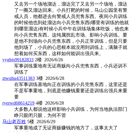
又去另一个场地溜达，溜达完了又去另一个场地，溜达
了一圈又溜达回来。小兵打靶的时候，马山公园里有警
戒人员，他都进去向警戒人员兜售东西。夜间小兵训练
的时候他也到处溜达向小兵兜售东西(哪里有训练的他就
到哪里溜达)有时候小兵中午在训练场集体吃饭，他也来
向小兵兜售东西。这纯属扰乱市场、影响小兵训练。要
是他不到场向小兵兜售东西，小兵正常训练，但是只要
他到场了，小兵的心思根本就没用到训练上，满脑子就
想着如何买东西，这样如何能训出强兵来。
yyghjs99182833
2楼 2026/6/26
军事训练重地有无证商贩向小兵兜售东西，小兵还训不
训练了
ztwqhu43511383
3楼 2026/6/28
在军事训练基地向正在训练的小兵兜售东西，这里还是
不是军事重地，到底是他赚钱重要还是训练出强兵来重
要
ryerwd68614219
4楼 2026/6/28
大多数人都说他这样影响小兵训练，为何当地执法部门
睁只眼闭只眼，为何不管
马山老百姓
5楼 2026/6/29
军事重地成了无证商贩赚钱的地方了，这事太大了