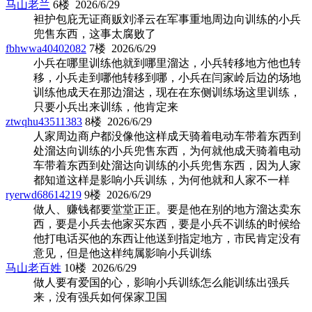
马山老兰
6楼 2026/6/29
袒护包庇无证商贩刘泽云在军事重地周边向训练的小兵
兜售东西，这事太腐败了
fbhwwa40402082
7楼 2026/6/29
小兵在哪里训练他就到哪里溜达，小兵转移地方他也转
移，小兵走到哪他转移到哪，小兵在闫家岭后边的场地
训练他成天在那边溜达，现在在东侧训练场这里训练，
只要小兵出来训练，他肯定来
ztwqhu43511383
8楼 2026/6/29
人家周边商户都没像他这样成天骑着电动车带着东西到
处溜达向训练的小兵兜售东西，为何就他成天骑着电动
车带着东西到处溜达向训练的小兵兜售东西，因为人家
都知道这样是影响小兵训练，为何他就和人家不一样
ryerwd68614219
9楼 2026/6/29
做人、赚钱都要堂堂正正。要是他在别的地方溜达卖东
西，要是小兵去他家买东西，要是小兵不训练的时候给
他打电话买他的东西让他送到指定地方，市民肯定没有
意见，但是他这样纯属影响小兵训练
马山老百姓
10楼 2026/6/29
做人要有爱国的心，影响小兵训练怎么能训练出强兵
来，没有强兵如何保家卫国