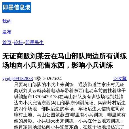
我的
发布
首页
»
论坛
»
即墨民生
无证商贩刘某云在马山部队周边所有训练
场地向小兵兜售东西，影响小兵训练
yyghjs99182833
1楼 2026/6/24
☆收藏
只要马山部队的小兵出来训练，通济街道兰家庄村无证
商贩刘某云就骑着电动车带着东西(电动车前侧挂着牌子
琪韵超市13705429178)在马山部队所有训练场地到处溜
达向小兵兜售东西(马山部队东侧训练场、闫家岭村后边
的四个场地、部队后边的车场、车场后边大信街道司家
疃村土地、马山公园紫薇园)哪里有小兵训练，哪里就有
他的身影。小兵哪天出来训练，小兵在什么地方训练，
他肯定到场溜达向小兵兜售东西，在这个场地溜达完了