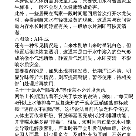
本身也是人体所需的微量元素，只要饮用水符合国家卫
生标准，一般不会对人体健康造成危害。
此外，一些居民在离家一段时间返回后首次打开水龙头
时，会看到自来水有轻微发黄的现象。这通常与夜间管
道内存水长时间静置有关，一般放水片刻即可恢复清
澈。
△图源：AI生成
还有一种常见情况是，自来水刚放出来时呈乳白色，但
静置后很快恢复透明，这通常是由于水中溶入的空气形
成的微小气泡所致，静置后气泡消失，水即变清，不影
响水质安全。
需要提醒的是，如果出现持续发黄、长期浑浊不清、明
显异味等异常情况，则应提高警惕，暂停使用，待相关
部门处理后再饮用。
关于“千滚水”“隔夜水”等传言不必过度焦虑
网络上长期流传着不少关于饮水的说法，例如，“每天喝
4升以上水能排毒”“反复烧开的千滚水亚硝酸盐超标致
癌”“隔夜水不能喝”等。这些说法目前均缺乏科学依据。
人体主要依靠肝脏、肾脏等器官完成代谢和排泄功能，
并非喝水越多越“排毒”。相反，短时间内过量饮水可能
会导致电解质紊乱，严重时甚至会引发低钠血症。饮水
应因人而异，以少量多次、及时补充为原则，不必过度