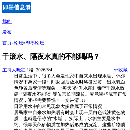
我的
发布
首页
»
论坛
»
即墨论坛
千滚水、隔夜水真的不能喝吗？
主持人晓红
1楼 2026/6/4
☆收藏
日常生活中，很多人会发现家中自来水出现水垢、偶尔
情况下离家一段时间返回后放水时略微发黄、出水乳白
色静置后变清等现象；“每天喝4升水能排毒”“千滚水致
癌”“隔夜水不能喝”等传言长期流传。究竟哪些属于正常
情况，哪些需要警惕？一文讲清↓↓↓
日常用水中的常见现象大多数属于正常情况
居民家中自来水加热后有时会出现一层白色或浅黄色物
质，也就是俗称的“水垢”。实际上，水垢主要是水中
钙、镁等天然矿物质在加热后形成的沉淀。这些矿物质