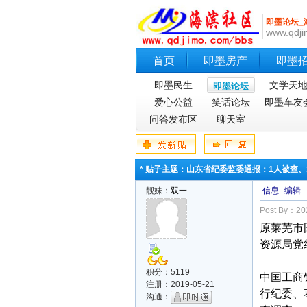
即墨论坛_
www.qdji
首页
即墨房产
即墨
即墨民生
文学天
即墨论坛
爱心公益
笑话论坛
即墨车友
问答发布区
聊天室
* 贴子主题：山东省纪委监委通报：1人被查、
靓妹：
双一
信息
编辑
Post By：202
原莱芜市
资源局党
积分：5119
中国工商
注册：2019-05-21
行纪委、
沟通：