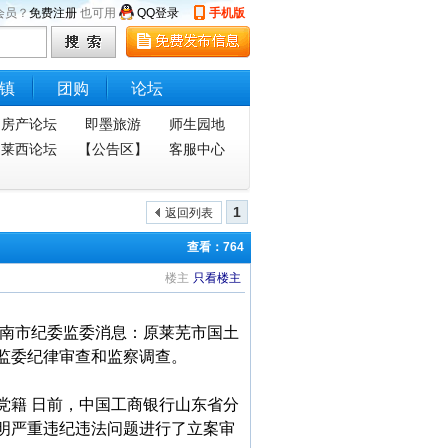
会员？
免费注册
也可用
QQ登录
手机版
镇
团购
论坛
房产论坛
即墨旅游
师生园地
莱西论坛
【公告区】
客服中心
1
返回列表
查看：764
楼主
只看楼主
济南市纪委监委消息：原莱芜市国土
监委纪律审查和监察调查。
党籍 日前，中国工商银行山东省分
明严重违纪违法问题进行了立案审