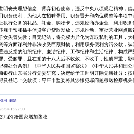
世明丧失理想信念、背弃初心使命，违反中央八项规定精神，借
用职务便利，为他人在招聘录用、职务晋升和岗位调整等事项中
正执行公务的礼品、礼金、购物卡，违规经商办企业，利用职务
违规干预和插手信贷客户贷款发放，违规推动、审批营业网点搬
子女失管失教；目无纪法，将公权力异化为谋取私利的工具，大
资等方面谋利并非法收受巨额财物，利用职务便利贪污公款，纵
重违反党的组织纪律、廉洁纪律、工作纪律和生活纪律，构成严
罪、受贿罪，且在党的十八大后不收敛、不收手，性质严重，影
纪律处分条例》《中华人民共和国监察法》《中华人民共和国公
商银行山东省分行党委研究，决定给予王世明开除党籍处分；按
得及登记上交款项；枣庄市监委将其涉嫌犯罪问题移送检察机关
引用
删除
6/6/4 15:27:00
贪污的 给国家增加盈收