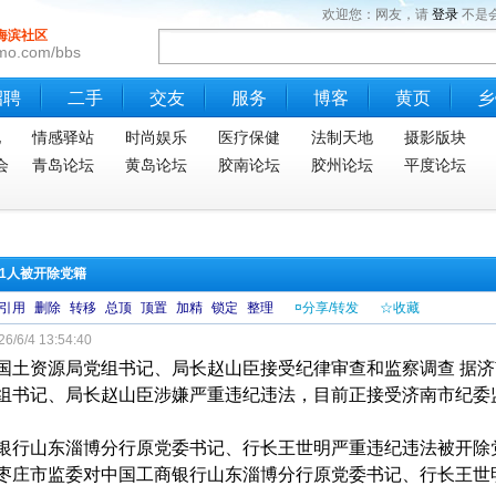
欢迎您：网友，请
登录
不是
海滨社区
mo.com/bbs
招聘
二手
交友
服务
博客
黄页
乡
地
情感驿站
时尚娱乐
医疗保健
法制天地
摄影版块
会
青岛论坛
黄岛论坛
胶南论坛
胶州论坛
平度论坛
1人被开除党籍
引用
删除
转移
总顶
顶置
加精
锁定
整理
¤分享/转发
☆收藏
6/6/4 13:54:40
国土资源局党组书记、局长赵山臣接受纪律审查和监察调查 据
组书记、局长赵山臣涉嫌严重违纪违法，目前正接受济南市纪委
银行山东淄博分行原党委书记、行长王世明严重违纪违法被开除
枣庄市监委对中国工商银行山东淄博分行原党委书记、行长王世