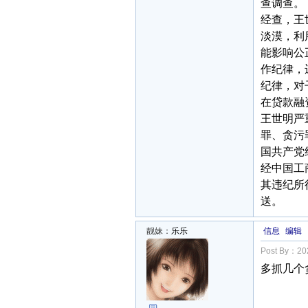
查调查。
经查，王
淡漠，利
能影响公
作纪律，
纪律，对
在贷款融
王世明严
罪、贪污
国共产党
经中国工
其违纪所
送。
靓妹：
乐乐
信息
编辑
Post By：202
多抓几个