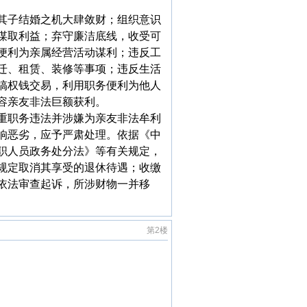
其子结婚之机大肆敛财；组织意识
谋取利益；弃守廉洁底线，收受可
便利为亲属经营活动谋利；违反工
迁、租赁、装修等事项；违反生活
搞权钱交易，利用职务便利为他人
容亲友非法巨额获利。
重职务违法并涉嫌为亲友非法牟利
响恶劣，应予严肃处理。依据《中
职人员政务处分法》等有关规定，
规定取消其享受的退休待遇；收缴
依法审查起诉，所涉财物一并移
第2楼