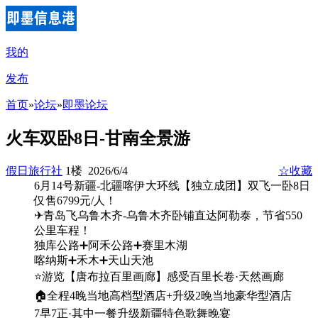
我的
发布
首页
»
论坛
»
即墨论坛
火车双卧8日-甘南全景游
假日旅行社
1楼 2026/6/4
☆收藏
6月14号新疆-北疆喀伊大环线【独立成团】双飞一卧8日
仅售6799元/人！
✈青岛飞乌鲁木齐-乌鲁木齐卧铺直达阿勒泰，节省550
公里车程！
独库公路➕阿禾公路➕赛里木湖
喀纳斯➕禾木➕天山天池
⭐游览【唐布拉百里画廊】感受百里长卷·天然画廊
🏠全程4晚当地高档型酒店+升级2晚当地豪华型酒店
7早7正·其中一餐升级新疆特色歌舞晚宴