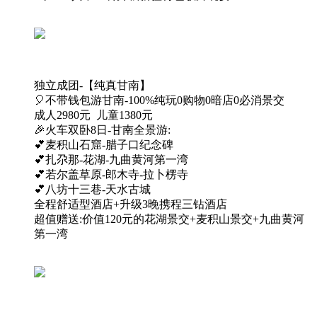
独立成团-【纯真甘南】
🎈不带钱包游甘南-100%纯玩0购物0暗店0必消景交
成人2980元 儿童1380元
🎉火车双卧8日-甘南全景游:
💕麦积山石窟-腊子口纪念碑
💕扎尕那-花湖-九曲黄河第一湾
💕若尔盖草原-郎木寺-拉卜楞寺
💕八坊十三巷-天水古城
全程舒适型酒店+升级3晚携程三钻酒店
超值赠送:价值120元的花湖景交+麦积山景交+九曲黄河
第一湾