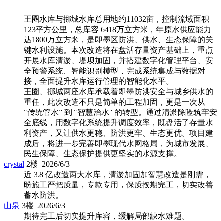
王圈水库与挪城水库总用地约11032亩，控制流域面积
123平方公里，总库容 6418万立方米，年原水供应能力
达1800万立方米，是即墨区防洪、供水、生态保障的关
键水利设施。本次改造将在盘活存量资产基础上，重点
开展水库清淤、堤坝加固，并搭建数字化管理平台、安
全预警系统、智能识别模型，完成系统集成与数据对
接，全面提升水库运行管理的智能化水平。
王圈、挪城两座水库承载着即墨防洪安全与城乡供水的
重任，此次改造不只是简单的工程加固，更是一次从
“传统管水” 到 “智慧治水” 的转型。通过清淤除险筑牢安
全底线，用数字化系统提升调度效率，既盘活了存量水
利资产，又让供水更稳、防洪更牢、生态更优。项目建
成后，将进一步完善即墨现代水网格局，为城市发展、
民生保障、生态保护提供更坚实的水源支撑。
crystal
2楼 2026/6/3
近 3.8 亿改造两大水库，清淤加固加智慧改造是刚需，
盼施工严把质量，专款专用，保质按期完工，切实改善
蓄水防洪。
山泉
3楼 2026/6/3
期待完工后切实提升库容，缓解局部缺水难题。