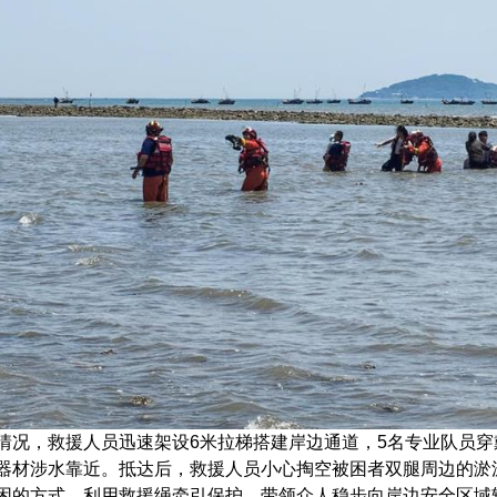
情况，救援人员迅速架设6米拉梯搭建岸边通道，5名专业队员
器材涉水靠近。抵达后，救援人员小心掏空被困者双腿周边的淤
困的方式，利用救援绳牵引保护，带领众人稳步向岸边安全区域