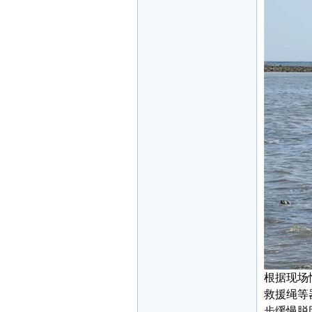
根据现场
救援绳等
步缓慢脱