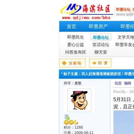
即墨论坛_
www.qdji
首页
即墨房产
即墨
即墨民生
文学天
即墨论坛
爱心公益
笑话论坛
即墨车友
问答发布区
聊天室
* 贴子主题：四人赶海遇涨潮被困淤泥！即墨
帅哥：
老歌
信息
编辑
Post By：202
5月31
泥，且正
积分：1288
注册：2006-06-11