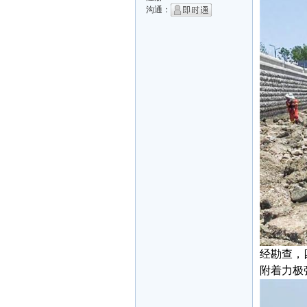
沟通：
经勘查，
附着力极