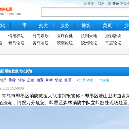
欢迎您：网友，请
登录
不是
海滨社区
mo.com/bbs
招聘
二手
交友
服务
博客
黄页
乡
地
情感驿站
时尚娱乐
医疗保健
法制天地
摄影版块
会
青岛论坛
黄岛论坛
胶南论坛
胶州论坛
平度论坛
消防紧急救援成功脱险
引用
删除
转移
总顶
顶置
加精
锁定
整理
¤分享/转发
☆收藏
6/6/2 15:59:06
日，青岛市即墨区消防救援大队接到报警称：即墨区鳌山卫街道盘
值涨潮，情况万分危急。即墨区森林消防中队立即赶赴现场处置