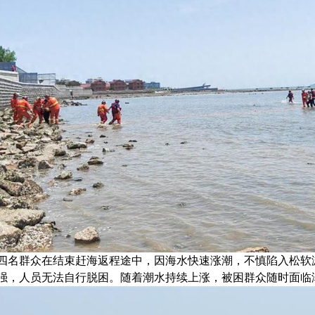
四名群众在结束赶海返程途中，因海水快速涨潮，不慎陷入松软
强，人员无法自行脱困。随着潮水持续上涨，被困群众随时面临