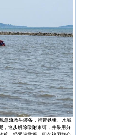
穿戴急流救生装备，携带铁锹、水域
泥，逐步解除吸附束缚，并采用分
转移。经紧张救援，四名被困群众