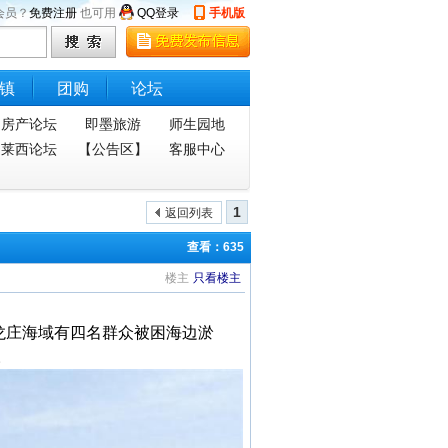
会员？
免费注册
也可用
QQ登录
手机版
镇
团购
论坛
房产论坛
即墨旅游
师生园地
莱西论坛
【公告区】
客服中心
1
返回列表
查看：635
楼主
只看楼主
龙庄海域有四名群众被困海边淤
。