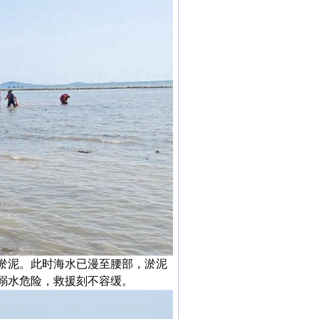
淤泥。此时海水已漫至腰部，淤泥
溺水危险，救援刻不容缓。