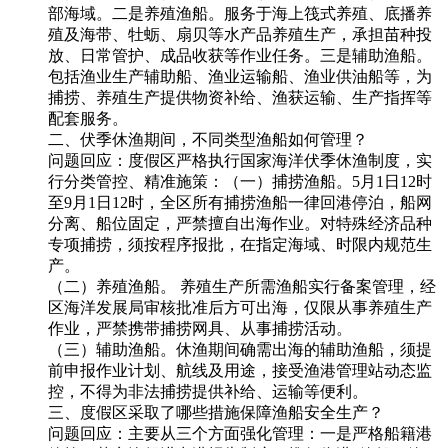
部海域。二是养殖渔船。服务于海上筏式养殖、底播养
殖及海带、牡蛎、扇贝等水产品养殖生产，承担苗种投
放、日常管护、成品收获等作业任务。三是辅助渔船。
包括渔业生产辅助船、渔业运输船、渔业供油船等，为
捕捞、养殖生产提供物资补给、渔获运输、生产指挥等
配套服务。
二、伏季休渔期间，不同类型渔船如何管理？
问题回应：度假区严格执行国家海洋伏季休渔制度，实
行分类管控、精准施策：（一）捕捞渔船。5月1日12时
至9月1日12时，全区所有捕捞渔船一律回港停泊，船网
分离、船位固定，严禁擅自出海作业。对特殊经济品种
专项捕捞，须按程序报批，在指定海域、时限内规范生
产。
（二）养殖渔船。 养殖生产所需渔船实行备案管理，经
区海洋发展局审核批准后方可出海，仅限从事养殖生产
作业，严禁携带捕捞网具、从事捕捞活动。
（三）辅助渔船。休渔期间确需出海的辅助渔船，须提
前申报作业计划、航线及用途，接受渔港管理站动态监
控，不得为非法捕捞提供补给、运输等便利。
三、度假区采取了哪些措施保障渔船安全生产？
问题回应：主要从三个方面强化管理：一是严格船籍港