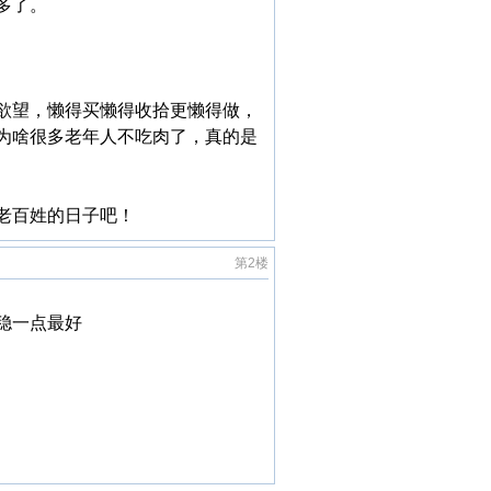
多了。
欲望，懒得买懒得收拾更懒得做，
为啥很多老年人不吃肉了，真的是
老百姓的日子吧！
第2楼
稳一点最好