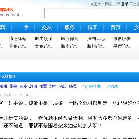
欢迎您：网友，请
登录
不是
海滨社区
mo.com/bbs
招聘
二手
交友
服务
博客
黄页
乡
地
情感驿站
时尚娱乐
医疗保健
法制天地
摄影版块
会
青岛论坛
黄岛论坛
胶南论坛
胶州论坛
平度论坛
什么情况？
引用
删除
转移
总顶
顶置
加精
锁定
整理
¤分享/转发
☆收藏
6/5/31 16:34:19
客，只要说，鸡蛋不是三块多一斤吗？就可以判定，她已经好久
半开玩笑的说，一看你就不经常做饭啊。顾客大多都会说是的，
，还不知道，那就不是围着柴米油盐转的人呀！