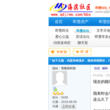
即墨论坛_
www.qdji
首页
即墨房产
即墨
即墨民生
文学天
即墨论坛
爱心公益
笑话论坛
即墨车友
问答发布区
聊天室
* 贴子主题：鸡蛋持续涨价，猪肉持续降价，
靓妹：
智能高科技
信息
编辑
Post By：202
现在的顾
我有时会
积分：5440
这么久了
注册：2019-08-05
沟通：