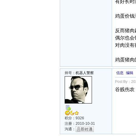
有好长时
鸡蛋价钱
反而猪肉
偶尔也会
对肉没有
鸡蛋猪肉
帅哥：
机器人警察
信息
编辑
Post By：202
谷贱伤农
积分：9326
注册：2010-10-31
沟通：