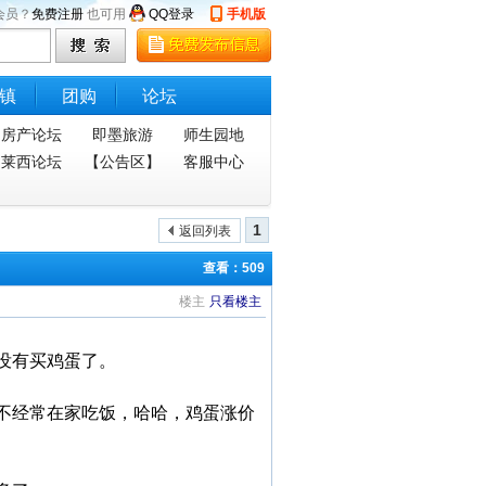
会员？
免费注册
也可用
QQ登录
手机版
镇
团购
论坛
房产论坛
即墨旅游
师生园地
莱西论坛
【公告区】
客服中心
1
返回列表
查看：509
楼主
只看楼主
没有买鸡蛋了。
不经常在家吃饭，哈哈，鸡蛋涨价