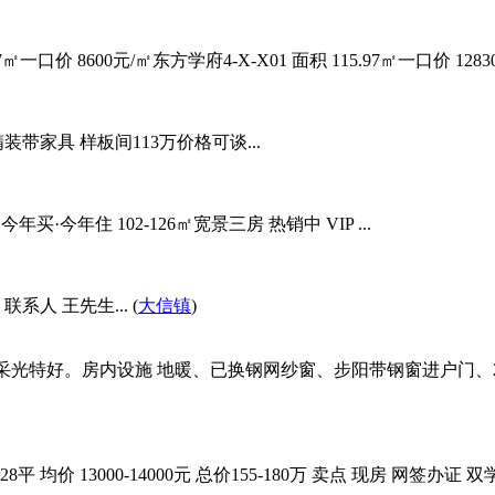
口价 8600元/㎡东方学府4-X-X01 面积 115.97㎡一口价 12830
装带家具 样板间113万价格可谈...
·今年住 102-126㎡宽景三房 热销中 VIP ...
人 王先生... (
大信镇
)
边、采光特好。房内设施 地暖、已换钢网纱窗、步阳带钢窗进户门
 均价 13000-14000元 总价155-180万 卖点 现房 网签办证