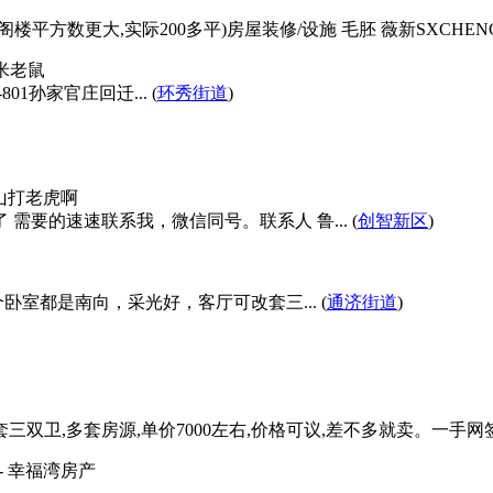
平方数更大,实际200多平)房屋装修/设施 毛胚 薇新SXCHENG777
 米老鼠
01孙家官庄回迁... (
环秀街道
)
上山打老虎啊
 需要的速速联系我，微信同号。联系人 鲁... (
创智新区
)
室都是南向，采光好，客厅可改套三... (
通济街道
)
套三双卫,多套房源,单价7000左右,价格可议,差不多就卖。一手网签,
- 幸福湾房产