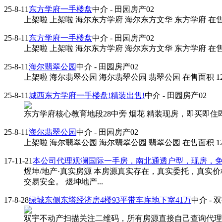
25-8-11
东方学府一手楼盘
中介
- 田园房产02
上架啦 上架啦 海尔东方学府 海尔东方文华 东方学府 在售 4#
25-8-11
东方学府一手楼盘
中介
- 田园房产02
上架啦 上架啦 海尔东方学府 海尔东方文华 东方学府 在售 4#
25-8-11
海尔翡翠公园
中介
- 田园房产02
上架啦 海尔翡翠公园 海尔翡翠公园 翡翠公园 在售面积 120平
25-8-11
城西东方学府一手楼盘!精装出售!
中介
- 田园房产02
东方学府核心教育地段28中旁 烟花 精装现房，即买即住即
25-8-11
海尔翡翠公园
中介
- 田园房产02
上架啦 海尔翡翠公园 海尔翡翠公园 翡翠公园 在售面积 120平
17-11-21
本公司代理观澜国际一手房，南北通透户型，现房，
煜坤/地产·真实房源 本房源真实存在，真实委托，真
交易安全。 煜坤地产...
17-8-28
绿城东侧东塔经济房4楼93平带车库地下室41万
中介
- 
双宇不动产扫描关注二维码，所有房源直接自己查询代理鼎