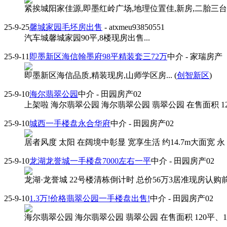
紧挨城阳家佳源,即墨红岭广场,地理位置佳,新房,二胎三台家
25-9-25
馨城家园毛坯房出售
- atxmeu93850551
汽车城馨城家园90平,8楼现房出售...
25-9-11
即墨新区海信翰墨府98平精装套三72万
中介
- 家瑞房产
即墨新区海信品质,精装现房,山师学区房... (
创智新区
)
25-9-10
海尔翡翠公园
中介
- 田园房产02
上架啦 海尔翡翠公园 海尔翡翠公园 翡翠公园 在售面积 120平
25-9-10
城西一手楼盘永合华府
中介
- 田园房产02
居者风度 太阳 在阔境中彰显 宽享生活 约14.7m大面宽 永 合
25-9-10
龙湖龙誉城一手楼盘7000左右一平
中介
- 田园房产02
龙湖·龙誉城 22号楼清栋倒计时 总价56万3居准现房认购
25-9-10
1.3万!价格翡翠公园一手楼盘出售!
中介
- 田园房产02
海尔翡翠公园 海尔翡翠公园 翡翠公园 在售面积 120平、128平