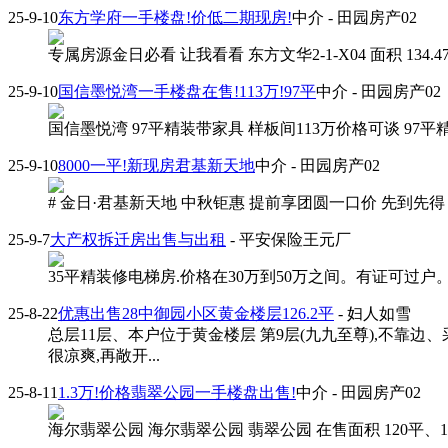
25-9-10
东方学府一手楼盘!价低二期现房!
中介
- 田园房产02
专属房源金日必看 让我看看 东方文华2-1-X04 面积 134.47㎡一
25-9-10
国信墨悦湾一手楼盘在售!113万!97平
中介
- 田园房产02
国信墨悦湾 97平精装带家具 样板间113万价格可谈 97平精
25-9-10
8000一平!新现房君基新天地
中介
- 田园房产02
# 金日·君基新天地 中秋钜惠 提前享团圆一口价 先到先得 今年买
25-9-7
大产权拆迁房出售与出租
- 平安保险王元厂
35平精装修电梯房.价格在30万到50万之间。有证可过户。联系
25-8-22
优惠出售28中御园小区黄金楼层126.2平
- 妇人如雪
总层11层、本户位于黄金楼层 第9层(九九至尊),不靠
很凉爽,再敞开...
25-8-11
1.3万!价格翡翠公园一手楼盘出售!
中介
- 田园房产02
海尔翡翠公园 海尔翡翠公园 翡翠公园 在售面积 120平、128平