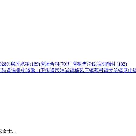
9280)
房屋求租
(169)
房屋合租
(70)
厂房租售
(742)
店铺转让
(182)
山街道
温泉街道
鳌山卫街道
段泊岚镇
移风店镇
蓝村镇
大信镇
灵山
士...