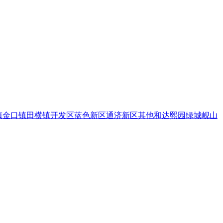
镇
金口镇
田横镇
开发区
蓝色新区
通济新区
其他
和达熙园
绿城岘山