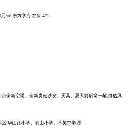
元/㎡ 东方学府 在售 4#1...
、2台全新空调、全新贵妃沙发、厨具。夏天前后窗一敞,自然风
 双学区 华山路小学、岘山小学、萃英中学,墨...