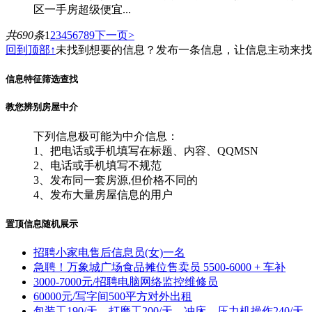
区一手房超级便宜...
共690条
1
2
3
4
5
6
7
8
9
下一页>
回到顶部↑
未找到想要的信息？发布一条信息，让信息主动来
信息特征筛选查找
教您辨别房屋中介
下列信息极可能为中介信息：
1、把电话或手机填写在标题、内容、QQMSN
2、电话或手机填写不规范
3、发布同一套房源,但价格不同的
4、发布大量房屋信息的用户
置顶信息随机展示
招聘小家电售后信息员(女)一名
急聘！万象城广场食品摊位售卖员 5500-6000 + 车补
3000-7000元/招聘电脑网络监控维修员
60000元/写字间500平方对外出租
包装工190/天、打磨工200/天、冲床、压力机操作240/天