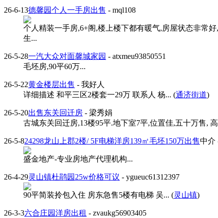
26-6-13
德馨园个人一手房出售
- mql108
个人精装一手房,6+阁,楼上楼下都有暖气,房屋状态非常
生...
26-5-28
一汽大众对面馨城家园
- atxmeu93850551
毛坯房,90平60万...
26-5-22
黄金楼层出售
- 我好人
详细描述 和平三区2楼套一29万 联系人 杨... (
通济街道
)
26-5-20
出售东关回迁房
- 梁秀娟
古城东关回迁房,13楼95平.地下室7平,位置佳,五十万售, 高先
26-5-8
24298龙山上郡2楼/ 5F电梯洋房139㎡毛坯150万出售
中介
盛金地产-专业房地产代理机构...
26-4-29
灵山镇杜鹃园25w价格可议
- ygueuc61312397
90平简装拎包入住 房东急售5楼有电梯 吴... (
灵山镇
)
26-3-3
六合庄园洋房出租
- zvaukg56903405