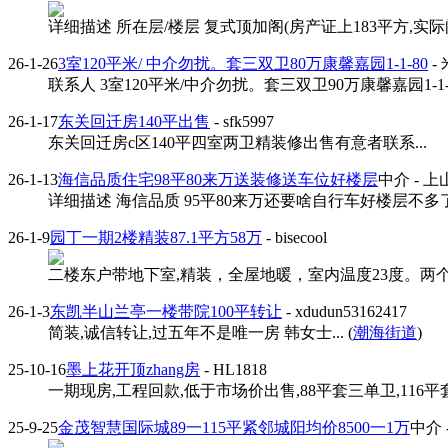
详细描述 所在层/楼层 复式顶加阁(房产证上183平方,实际阁楼
26-1-26
3室120平米/ 中介勿扰。套三双卫80万康馨嘉园1-1-80
-
联系人 3室120平米/中介勿扰。套三双卫90万康馨嘉园1-1-8
26-1-17
东关回迁房140平出售
- sfk5997
东关回迁房c区140平四室两卫精装修出售有意者联系...
26-1-13
海信品质住宅98平80来万送装修送车位好楼层
中介
- 
详细描述 海信品质 95平80来万还要啥自行车好楼层不多了
26-1-9
园丁一期2楼精装87.1平方58万
- bisecool
二楼东户带地下室,精装，全屋地暖，室内温度23度。两个卧
26-1-3
东凯半山兰亭一楼带院100平转让
- xdudun53162417
简装,诚信转让,过五年不是唯一房 韩女士... (
潮海街道
)
25-10-16
墨上花开顶zhang房
- HL1818
一期现房,工程回款,低于市场价出售,88平套三单卫,116平
25-9-25
金茂智慧国际城89一115平紧邻城阳均价8500一1万
中介