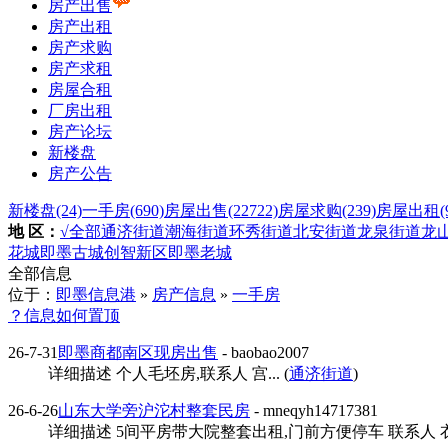
房产出售
房产出租
房产求购
房产求租
房屋合租
厂房出租
房产论坛
新楼盘
房产公告
新楼盘
(24)
一手房
(690)
房屋出售
(22722)
房屋求购
(239)
房屋出租
(
地 区：
√全部
通济街道
潮海街道
环秀街道
北安街道
龙泉街道
龙
花城
即墨古城
创智新区
即墨老城
全部信息
位于：
即墨信息港
»
房产信息
»
一手房
？信息如何置顶
26-7-31
即墨商都南区现房出售
- baobao2007
详细描述 个人毛坯房,联系人 宫... (
通济街道
)
26-6-26
山东大学旁沪沱村整套民房
- mneqyh14717381
详细描述 5间平房带大院整套出租,门前方便停车 联系人 衣女