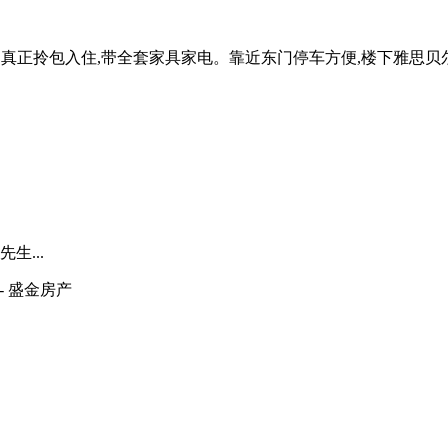
好,真正拎包入住,带全套家具家电。靠近东门停车方便,楼下雅思贝
生...
- 盛金房产