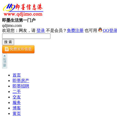
即墨生活第一门户
qdjimo.com
欢迎您：网友，请
登录
不是会员？
免费注册
也可用
QQ登
首页
即墨房产
即墨招聘
二手
交友
服务
博客
黄页